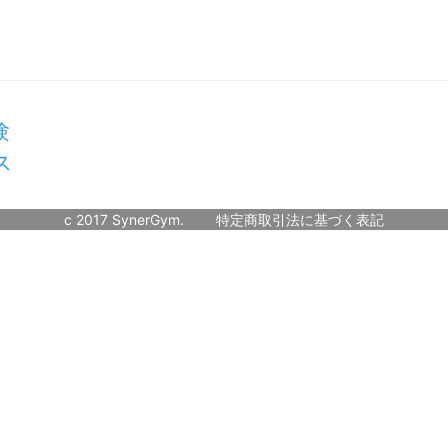
験
ス
c 2017 SynerGym.
特定商取引法に基づく表記